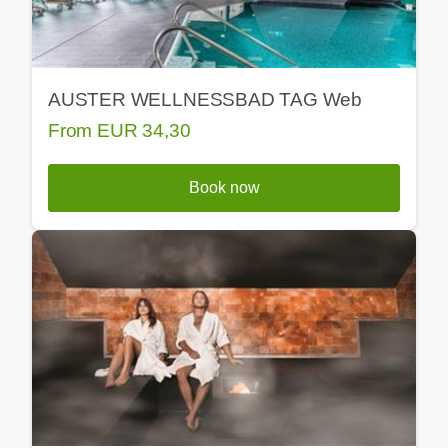
AUSTER WELLNESSBAD TAG Web
From
EUR
34,30
Book now